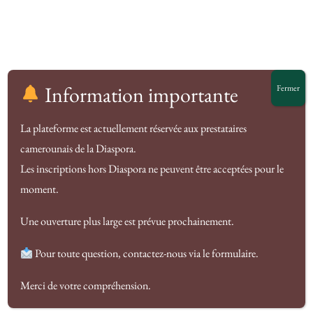
Information importante
Fermer
La plateforme est actuellement réservée aux prestataires
camerounais de la Diaspora.
De grandes choses se
Les inscriptions hors Diaspora ne peuvent être acceptées pour le
profilent à l’horizon
moment.
Une ouverture plus large est prévue prochainement.
Quelque chose d’énorme se prépare ! Notre boutique est
en chantier et sera bientôt lancée !
Pour toute question, contactez-nous via le formulaire.
Merci de votre compréhension.