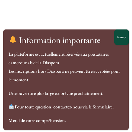
Information importante
Fermer
Conditions Générales
La plateforme est actuellement réservée aux prestataires
d’Utilisation
camerounais de la Diaspora.
Les inscriptions hors Diaspora ne peuvent être acceptées pour
Nouvel'Ere by Olivia Penda
Conditions Générales d’Utilisation
le moment.
Une ouverture plus large est prévue prochainement.
Pour toute question, contactez-nous via le formulaire.
Conditions Générales d'Utilisation
(CGU)
Merci de votre compréhension.