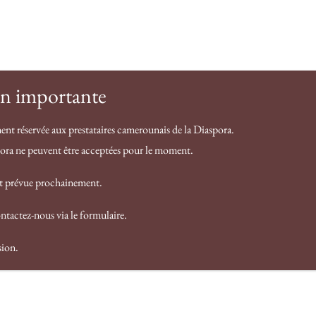
Contact
F.A.Q
Notre histoire
Services
n importante
ent réservée aux prestataires camerounais de la Diaspora.
pora ne peuvent être acceptées pour le moment.
st prévue prochainement.
ntactez-nous via le formulaire.
sion.
bel Made in 237 : bien plus qu’un slogan, une
ue de confiance