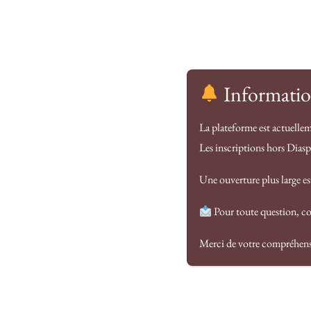
Accueil
Ajouter une annonce
Annonces
Blog
Informatio
La plateforme est actuellem
Blog
Les inscriptions hors Dias
Articles récents
Une ouverture plus large e
Pour toute question, co
Merci de votre compréhen
Le la
marq