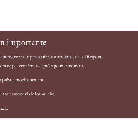
Contact
F.A.Q
Notre histoire
Services
n importante
ent réservée aux prestataires camerounais de la Diaspora.
pora ne peuvent être acceptées pour le moment.
ndes choses se profilent à l’h
st prévue prochainement.
ntactez-nous via le formulaire.
norme se prépare ! Notre boutique est en chantier et sera 
sion.