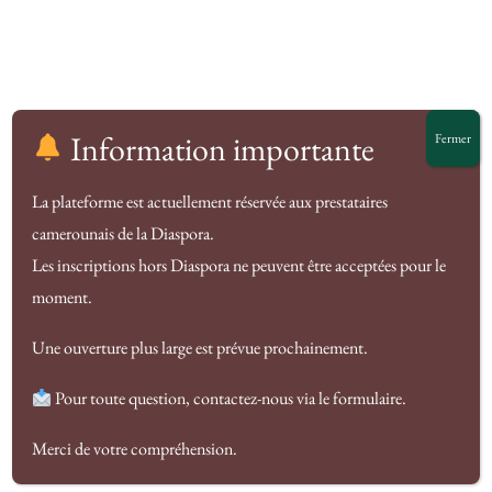
Information importante
Fermer
La plateforme est actuellement réservée aux prestataires
camerounais de la Diaspora.
De grandes choses se
Les inscriptions hors Diaspora ne peuvent être acceptées pour le
profilent à l’horizon
moment.
Une ouverture plus large est prévue prochainement.
Quelque chose d’énorme se prépare ! Notre boutique est
en chantier et sera bientôt lancée !
Pour toute question, contactez-nous via le formulaire.
Merci de votre compréhension.