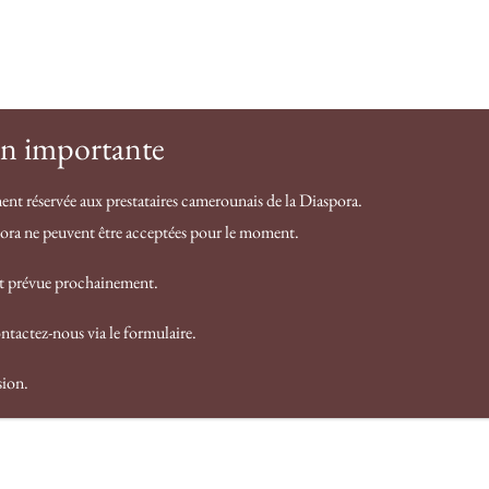
Contact
F.A.Q
Notre histoire
Services
n importante
ent réservée aux prestataires camerounais de la Diaspora.
pora ne peuvent être acceptées pour le moment.
ndes choses se profilent à l’h
st prévue prochainement.
ntactez-nous via le formulaire.
norme se prépare ! Notre boutique est en chantier et sera 
sion.