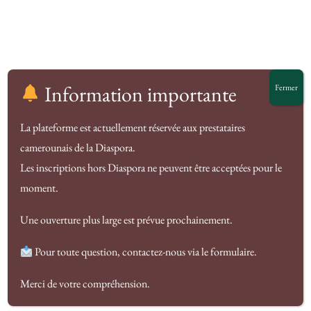
Information importante
Fermer
La plateforme est actuellement réservée aux prestataires
camerounais de la Diaspora.
De grandes choses se
Les inscriptions hors Diaspora ne peuvent être acceptées pour le
profilent à l’horizon
moment.
Une ouverture plus large est prévue prochainement.
Quelque chose d’énorme se prépare ! Notre boutique est
en chantier et sera bientôt lancée !
Pour toute question, contactez-nous via le formulaire.
Merci de votre compréhension.