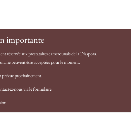
Contact
F.A.Q
Notre histoire
Services
n importante
ent réservée aux prestataires camerounais de la Diaspora.
pora ne peuvent être acceptées pour le moment.
ndes choses se profilent à l’h
st prévue prochainement.
ntactez-nous via le formulaire.
norme se prépare ! Notre boutique est en chantier et sera 
sion.