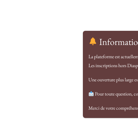
Accueil
Ajouter une annonce
Annonces
Blog
Informatio
La plateforme est actuellem
Les inscriptions hors Dias
Une ouverture plus large e
Olivia Penda
Pour toute question, co
Merci de votre compréhen