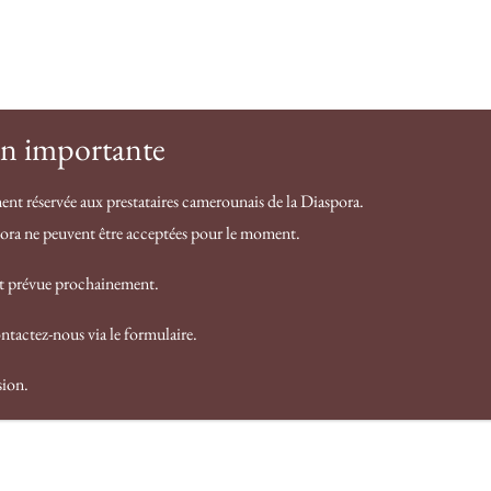
Contact
F.A.Q
Notre histoire
Services
n importante
ent réservée aux prestataires camerounais de la Diaspora.
pora ne peuvent être acceptées pour le moment.
st prévue prochainement.
ntactez-nous via le formulaire.
sion.
Olivia PendaListes de